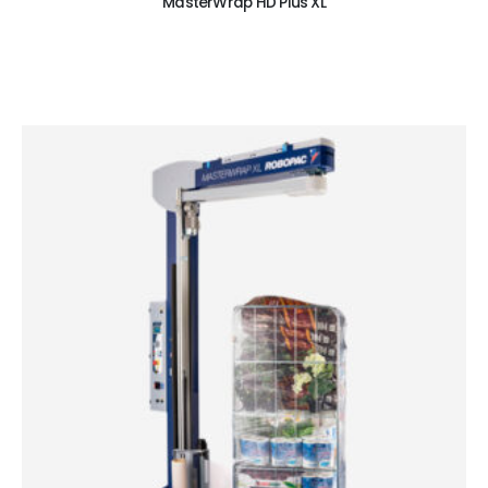
MasterWrap HD Plus XL