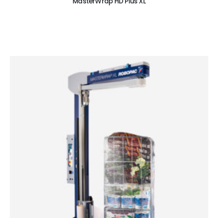
MasterWrap HD Plus XL