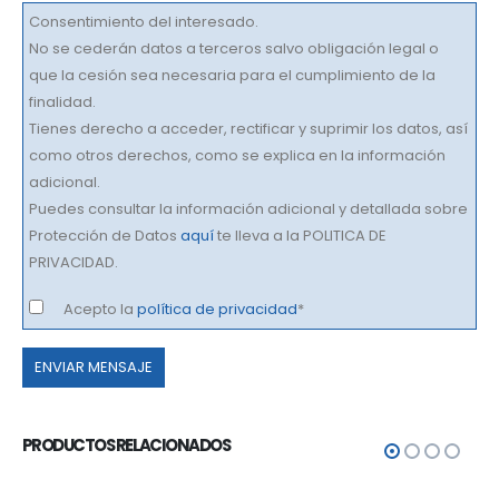
Consentimiento del interesado.
No se cederán datos a terceros salvo obligación legal o
que la cesión sea necesaria para el cumplimiento de la
finalidad.
Tienes derecho a acceder, rectificar y suprimir los datos, así
como otros derechos, como se explica en la información
adicional.
Puedes consultar la información adicional y detallada sobre
Protección de Datos
aquí
te lleva a la POLITICA DE
PRIVACIDAD.
Acepto la
política de privacidad
*
Por
favor,
deja
este
PRODUCTOS RELACIONADOS
campo
vacío.