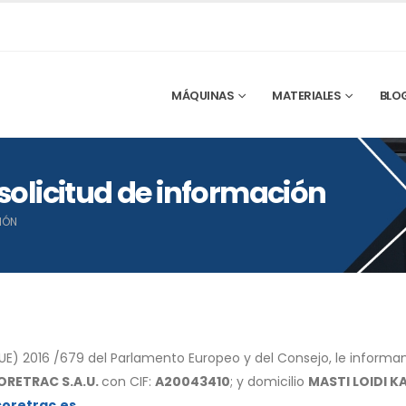
MÁQUINAS
MATERIALES
BLO
 solicitud de información
IÓN
UE) 2016 /679 del Parlamento Europeo y del Consejo, le inform
ORETRAC S.A.U.
con CIF:
A20043410
; y domicilio
MASTI LOIDI K
oretrac.es