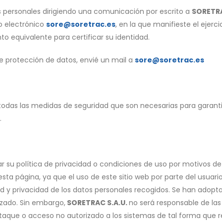
 personales dirigiendo una comunicación por escrito a
SORETRAC
eo electrónico
sore@soretrac.es
, en la que manifieste el eje
to equivalente para certificar su identidad.
 protección de datos, envié un mail a
sore@soretrac.es
das las medidas de seguridad que son necesarias para garantiz
.
r su política de privacidad o condiciones de uso por motivos de
e esta página, ya que el uso de este sitio web por parte del usu
d y privacidad de los datos personales recogidos. Se han adoptad
izado. Sin embargo,
SORETRAC S.A.U.
no será responsable de las
taque o acceso no autorizado a los sistemas de tal forma que r