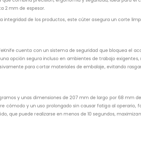
asta 2 mm de espesor.
 integridad de los productos, este cúter asegura un corte limpi
afeKnife cuenta con un sistema de seguridad que bloquea el acce
 una opción segura incluso en ambientes de trabajo exigentes,
sivamente para cortar materiales de embalaje, evitando rasga
 gramos y unas dimensiones de 207 mm de largo por 68 mm de an
cómodo y un uso prolongado sin causar fatiga al operario, faci
pido, que puede realizarse en menos de 10 segundos, maximiza