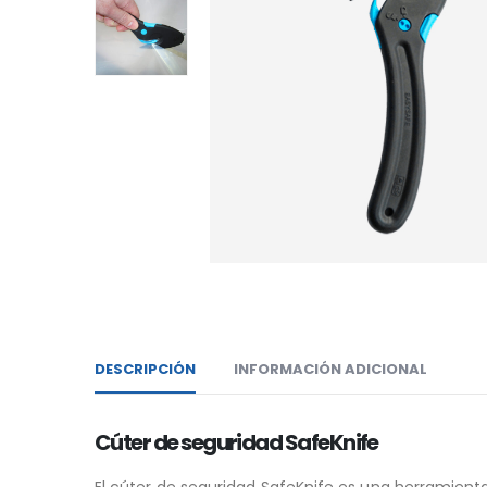
DESCRIPCIÓN
INFORMACIÓN ADICIONAL
Cúter de seguridad SafeKnife
El cúter de seguridad SafeKnife es una herramient