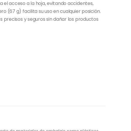
 el acceso a la hoja, evitando accidentes,
o (67 g) facilita su uso en cualquier posición.
es precisos y seguros sin dañar los productos
corte de materiales de embalaje como plásticos,