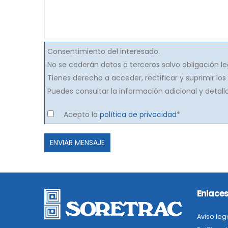
Consentimiento del interesado.
No se cederán datos a terceros salvo obligación le
Tienes derecho a acceder, rectificar y suprimir lo
Puedes consultar la información adicional y detal
Acepto la
política de privacidad
*
Por
favor,
deja
este
campo
Enlaces
vacío.
Aviso leg