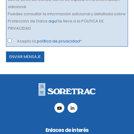
adicional.
Puedes consultar la información adicional y detallada sobre
Protección de Datos
aquí
te lleva a la POLITICA DE
PRIVACIDAD.
Acepto la
política de privacidad
*
Por
favor,
deja
este
campo
vacío.
Enlaces de interés