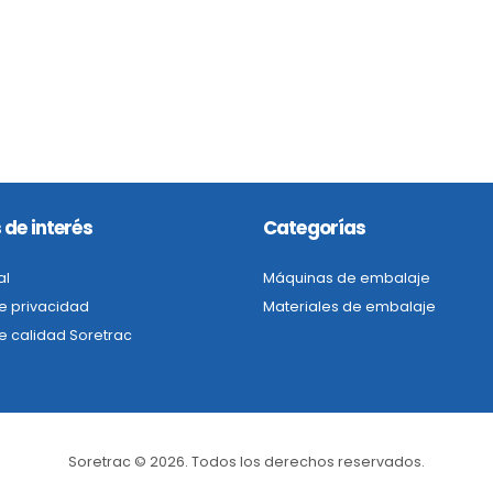
 de interés
Categorías
al
Máquinas de embalaje
de privacidad
Materiales de embalaje
de calidad Soretrac
Soretrac © 2026. Todos los derechos reservados.