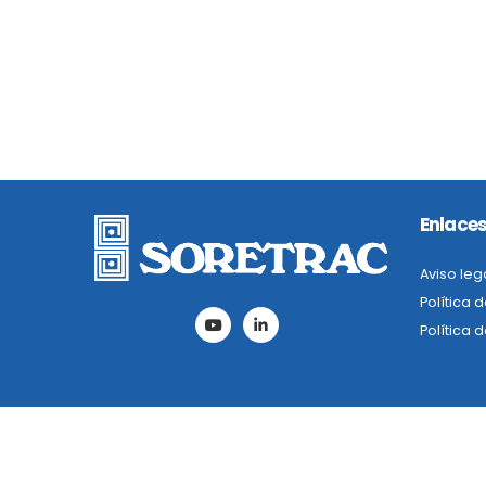
Enlaces
Aviso leg
Política 
Política 