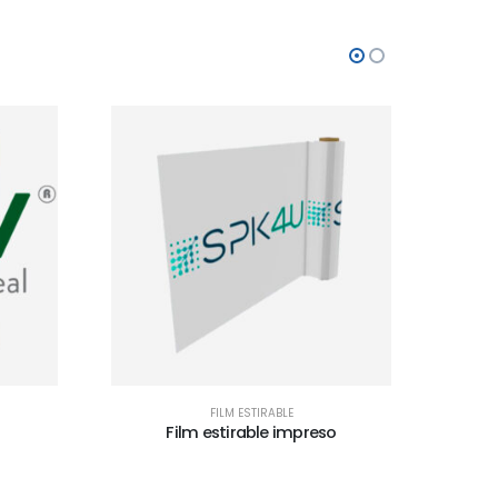
FILM ESTIRABLE
o
Film estirable manual
F