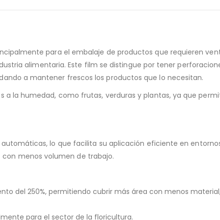
rincipalmente para el embalaje de productos que requieren ven
ndustria alimentaria. Este film se distingue por tener perforacio
udando a mantener frescos los productos que lo necesitan.
es a la humedad, como frutas, verduras y plantas, ya que permi
 automáticas, lo que facilita su aplicación eficiente en entorn
 con menos volumen de trabajo.
nto del 250%, permitiendo cubrir más área con menos material, l
ente para el sector de la floricultura.