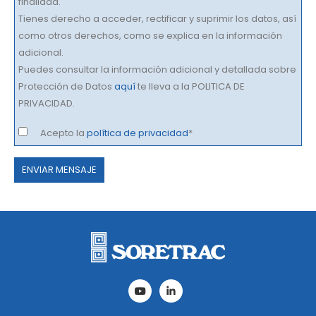
finalidad.
Tienes derecho a acceder, rectificar y suprimir los datos, así
como otros derechos, como se explica en la información
adicional.
Puedes consultar la información adicional y detallada sobre
Protección de Datos
aquí
te lleva a la POLITICA DE
PRIVACIDAD.
Acepto la
política de privacidad
*
Por
favor,
deja
este
campo
vacío.