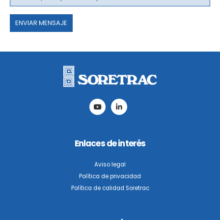
Por
favor,
deja
este
campo
vacío.
Enlaces de interés
Aviso legal
Política de privacidad
Política de calidad Soretrac