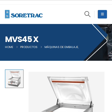
MVS45 X
HOME
PRODUCTOS
MÁQUINAS DE EMBALAJE
,
MÁQUINAS DE VACÍO