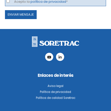
Acepto la
política de privacidad
*
Por
favor,
deja
este
campo
vacío.
Enlaces de interés
Aviso legal
Política de privacidad
Política de calidad Soretrac