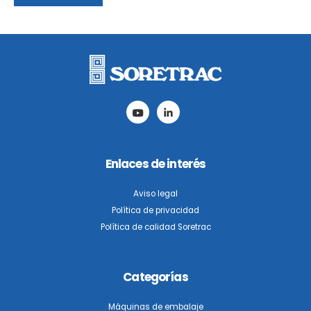
deja
este
campo
vacío.
Enlaces de interés
Aviso legal
Política de privacidad
Política de calidad Soretrac
Categorías
Máquinas de embalaje