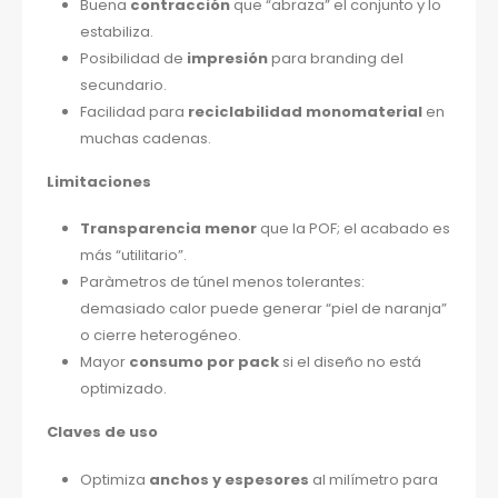
Buena
contracción
que “abraza” el conjunto y lo
estabiliza.
Posibilidad de
impresión
para branding del
secundario.
Facilidad para
reciclabilidad monomaterial
en
muchas cadenas.
Limitaciones
Transparencia menor
que la POF; el acabado es
más “utilitario”.
Paràmetros de túnel menos tolerantes:
demasiado calor puede generar “piel de naranja”
o cierre heterogéneo.
Mayor
consumo por pack
si el diseño no está
optimizado.
Claves de uso
Optimiza
anchos y espesores
al milímetro para