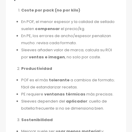
Coste por pack (no por kilo)
En POF, el menor espesor y la calidad de sellado
suelen
compensar
el precio/kg.
En PE, los errores de ancho/espesor penalizan
mucho: revisa cada formato.
Sleeves añaden valor de marca; calcula su ROI
por
ventas e imagen
, no solo por coste.
Productividad
POF es el más
tolerante
a cambios de formato;
fácil de estandarizar recetas.
PE requiere
ventanas térmicas
más precisas.
Sleeves dependen del
aplicador
: cuello de
botella frecuente si no se dimensiona bien.
Sostenibilidad
Mejorar suele ser
usar menos material
y