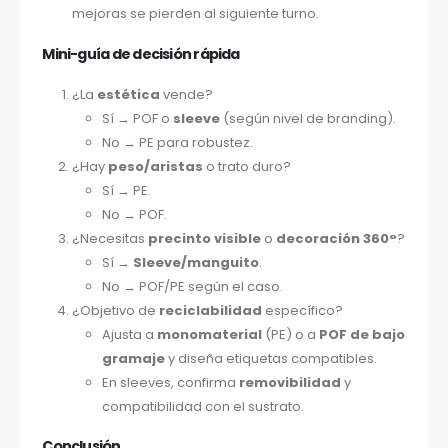
mejoras se pierden al siguiente turno.
Mini-guía de decisión rápida
¿La
estética
vende?
Sí → POF o
sleeve
(según nivel de branding).
No → PE para robustez.
¿Hay
peso/aristas
o trato duro?
Sí → PE.
No → POF.
¿Necesitas
precinto visible
o
decoración 360°
?
Sí →
Sleeve/manguito
.
No → POF/PE según el caso.
¿Objetivo de
reciclabilidad
específico?
Ajusta a
monomaterial
(PE) o a
POF de bajo
gramaje
y diseña etiquetas compatibles.
En sleeves, confirma
removibilidad
y
compatibilidad con el sustrato.
Conclusión