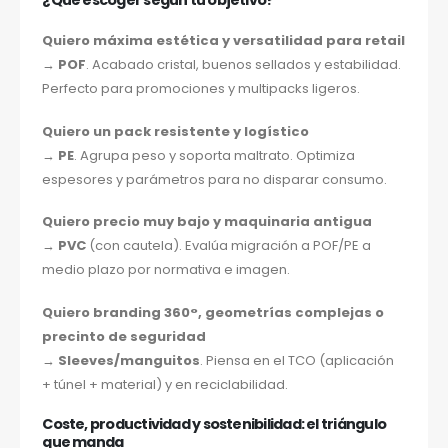
¿Qué escoger según tu objetivo?
Quiero máxima estética y versatilidad para retail
→
POF
. Acabado cristal, buenos sellados y estabilidad.
Perfecto para promociones y multipacks ligeros.
Quiero un pack resistente y logístico
→
PE
. Agrupa peso y soporta maltrato. Optimiza
espesores y parámetros para no disparar consumo.
Quiero precio muy bajo y maquinaria antigua
→
PVC
(con cautela). Evalúa migración a POF/PE a
medio plazo por normativa e imagen.
Quiero branding 360°, geometrías complejas o
precinto de seguridad
→
Sleeves/manguitos
. Piensa en el TCO (aplicación
+ túnel + material) y en reciclabilidad.
Coste, productividad y sostenibilidad: el triángulo
que manda