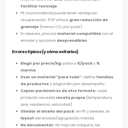
facilitar reciclaje
.
PE monomaterial puede tener ventaja en
recuperación. POF ofrece
gran reducción de
gramaje
(menos CO₂ por pack).
En sleeves, prioriza
material compatible
con el
envase y opciones
desprendibles
.
Errores típicos (y cómo evitarlos)
Elegir por precio/kg:
pasa a
€/pack
y
%
merma
.
Usar un material “para todo”:
define
familias
de productos
y asigna film por desempeño.
Copiar parámetros de otro formato:
cada
producto necesita
receta propia
(temperatura,
aire, residencia, velocidad).
Olvidar el diseño del pack:
en PE y sleeves, el
layout
del envase/agrupación manda.
No documentar:
sin hoja de máquina, las