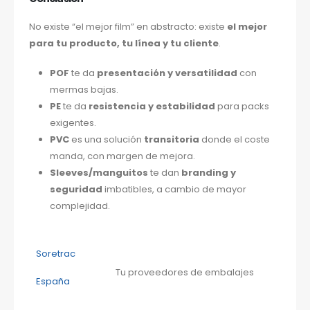
No existe “el mejor film” en abstracto: existe
el mejor
para tu producto, tu línea y tu cliente
.
POF
te da
presentación y versatilidad
con
mermas bajas.
PE
te da
resistencia y estabilidad
para packs
exigentes.
PVC
es una solución
transitoria
donde el coste
manda, con margen de mejora.
Sleeves/manguitos
te dan
branding y
seguridad
imbatibles, a cambio de mayor
complejidad.
Soretrac
Tu proveedores de embalajes
España