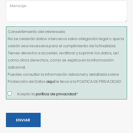
Consentimiento del interesado.
No se cederán datos a terceros salvo obligación legal o que la
cesión sea necesaria para el cumplimiento de la finalidad.
Tienes derecho a acceder, rectificar y suprimir los datos, así
como otros derechos, como se explica en la información
adicional.
Puedes consultar la información adicional y detallada sobre
Protección de Datos
aquí
te lleva a la POLITICA DE PRIVACIDAD
Acepto la
política de privacidad
*
Por
favor,
ENVIAR
deja
este