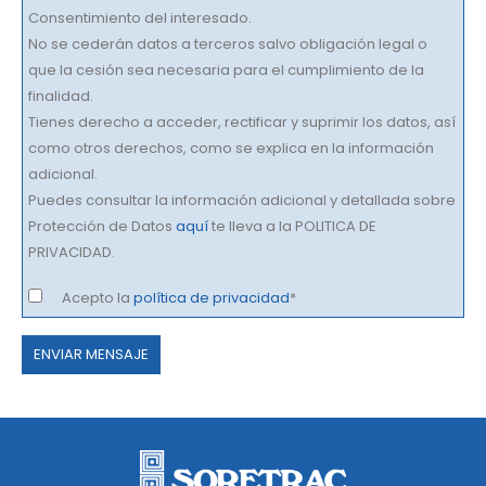
Consentimiento del interesado.
No se cederán datos a terceros salvo obligación legal o
que la cesión sea necesaria para el cumplimiento de la
finalidad.
Tienes derecho a acceder, rectificar y suprimir los datos, así
como otros derechos, como se explica en la información
adicional.
Puedes consultar la información adicional y detallada sobre
Protección de Datos
aquí
te lleva a la POLITICA DE
PRIVACIDAD.
Acepto la
política de privacidad
*
Por
favor,
deja
este
campo
vacío.