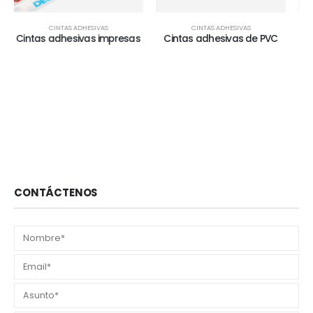
CINTAS ADHESIVAS
CINTAS ADHESIVAS
s
Cintas adhesivas de PVC
Cintas adhesivas de 
polipropileno
CONTÁCTENOS