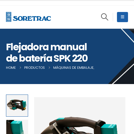
Flejadora manual
de batería SPK 220
HOME
PRODUCTOS
MÁQUINAS DE EMBALAJE
,
OTRAS MÁQUINAS DE 